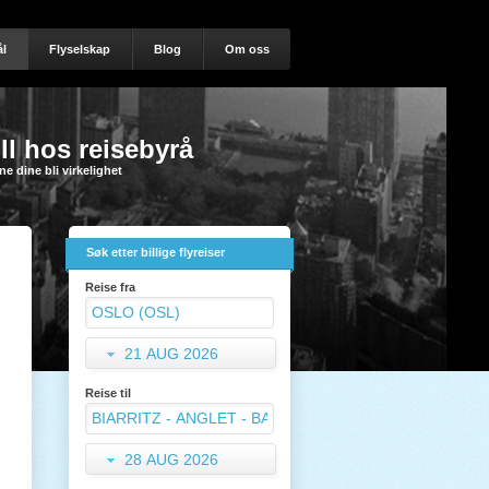
l
Flyselskap
Blog
Om oss
ll hos reisebyrå
e dine bli virkelighet
Søk etter billige flyreiser
Reise fra
21 AUG 2026
Reise til
28 AUG 2026