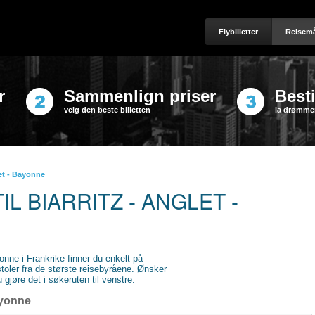
Flybilletter
Reisemå
r
Sammenlign priser
Besti
velg den beste billetten
la drømmen
let - Bayonne
IL BIARRITZ - ANGLET -
Bayonne i Frankrike finner du enkelt på
stoler fra de største reisebyråene. Ønsker
gjøre det i søkeruten til venstre.
ayonne