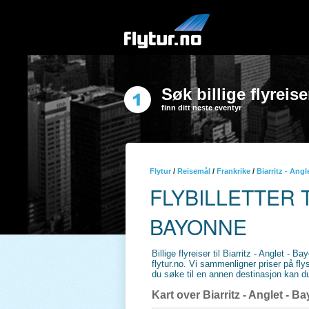
Søk billige flyreise
finn ditt neste eventyr
Flytur
/
Reisemål
/
Frankrike
/
Biarritz - Ang
FLYBILLETTER T
BAYONNE
Billige flyreiser til Biarritz - Anglet - 
flytur.no. Vi sammenligner priser på fly
du søke til en annen destinasjon kan du 
Kart over Biarritz - Anglet - B