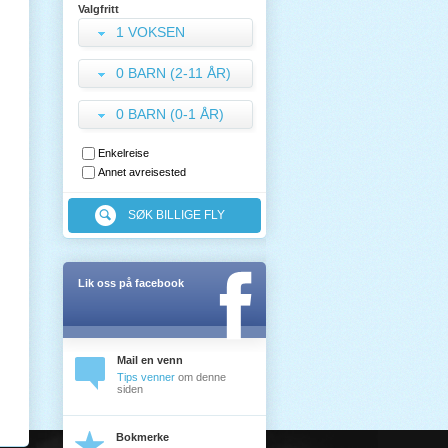
Valgfritt
1 VOKSEN
0 BARN (2-11 ÅR)
0 BARN (0-1 ÅR)
Enkelreise
Annet avreisested
SØK BILLIGE FLY
Lik oss på facebook
Mail en venn
Tips venner
om denne
siden
Bokmerke